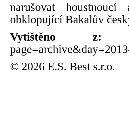
narušovat houstnoucí 
obklopující Bakalův česk
Vytištěno z:
http
page=archive&day=2013
© 2026 E.S. Best s.r.o.