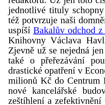
jednotlivé tituly schopn
též potvrzuje naši domn
uspíší
Bakalův odchod z
Knihovny Václava Havla,
Zjevně už se nejedná jen
také o přeřezávání pout
drastické opatření v Eco
milionů Kč do Centrum 
nové kancelářské budo
zeštíhlení a zefektivnění