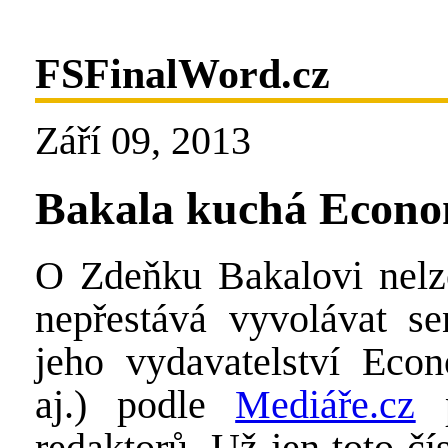
FSFinalWord.cz
Září 09, 2013
Bakala kuchá Econo
O Zdeňku Bakalovi nelze
nepřestává vyvolávat se
jeho vydavatelství Ec
aj.) podle
Mediáře.cz
p
redaktorů. Už jen toto čí