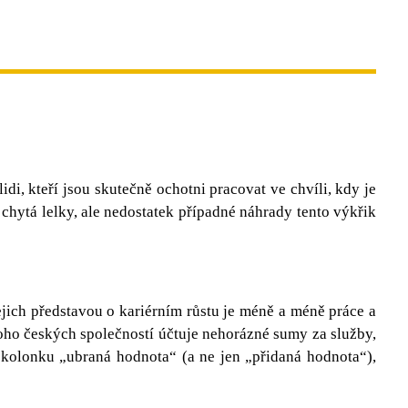
di, kteří jsou skutečně ochotni pracovat ve chvíli, kdy je
chytá lelky, ale nedostatek případné náhrady tento výkřik
Jejich představou o kariérním růstu je méně a méně práce a
noho českých společností účtuje nehorázné sumy za služby,
kolonku „ubraná hodnota“ (a ne jen „přidaná hodnota“),