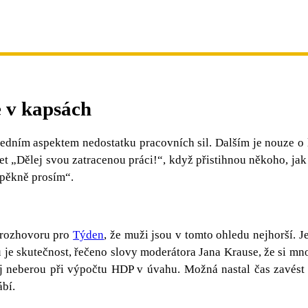
e v kapsách
dním aspektem nedostatku pracovních sil. Dalším je nouze o li
t „Dělej svou zatracenou práci!“, když přistihnou někoho, jak 
 pěkně prosím“.
 rozhovoru pro
Týden
, že muži jsou v tomto ohledu nejhorší. 
 je skutečnost, řečeno slovy moderátora Jana Krause, že si m
j neberou při výpočtu HDP v úvahu. Možná nastal čas zavést 
ábí.