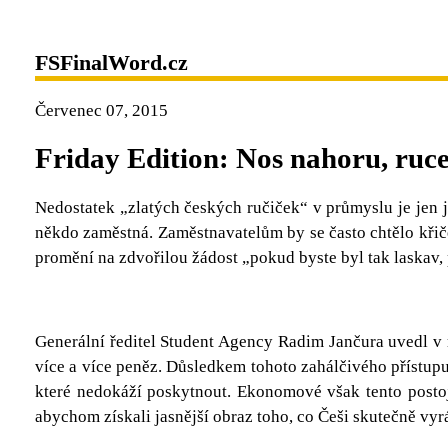
FSFinalWord.cz
Červenec 07, 2015
Friday Edition: Nos nahoru, ruc
Nedostatek „zlatých českých ručiček“ v průmyslu je jen je
někdo zaměstná. Zaměstnavatelům by se často chtělo křiče
promění na zdvořilou žádost „pokud byste byl tak laskav,
Generální ředitel Student Agency Radim Jančura uvedl v
více a více peněz. Důsledkem tohoto zahálčivého přístupu
které nedokáží poskytnout. Ekonomové však tento posto
abychom získali jasnější obraz toho, co Češi skutečně vyr