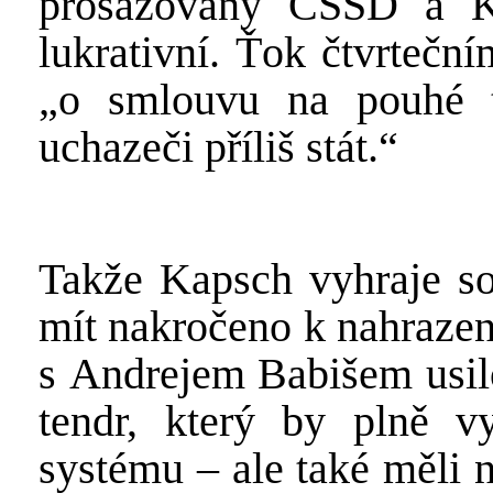
prosazovaný ČSSD a 
lukrativní. Ťok čtvrtečn
„o smlouvu na pouhé t
uchazeči příliš stát.“
Takže Kapsch vyhraje so
mít nakročeno k nahrazen
s Andrejem Babišem usilo
tendr, který by plně vy
systému – ale také měli 