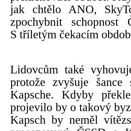
jak chtělo ANO, SkyTo
zpochybnit schopnost
S tříletým čekacím obdob
Lidovcům také vyhovuje 
protože zvyšuje šance 
Kapsche. Kdyby překlen
projevilo by o takový by
Kapsch by neměl vítězst