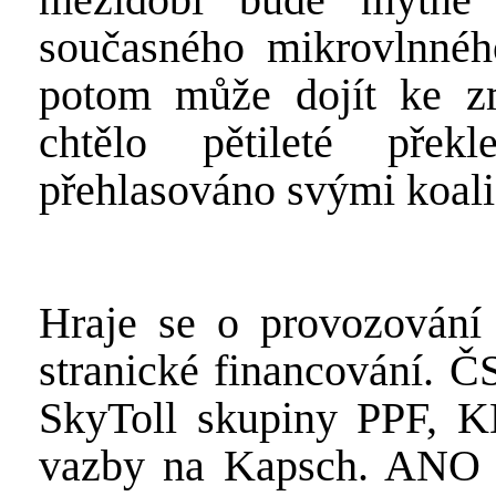
současného mikrovlnnéh
potom může dojít ke z
chtělo pětileté přek
přehlasováno svými koali
Hraje se o provozování
stranické financování. Č
SkyToll skupiny PPF, 
vazby na Kapsch. ANO 