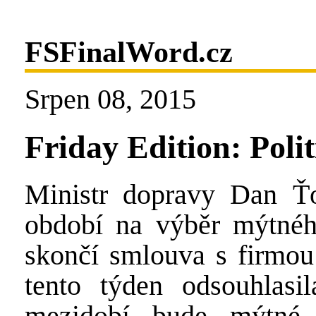
FSFinalWord.cz
Srpen 08, 2015
Friday Edition: Poli
Ministr dopravy Dan Ťok
období na výběr mýtnéh
skončí smlouva s firmou
tento týden odsouhlasil
mezidobí bude mýtné v