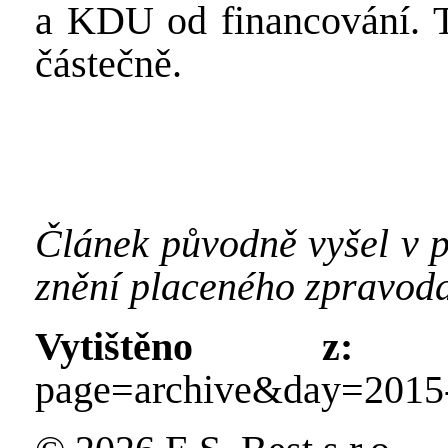
a KDU od financování. T
částečně.
Článek původně vyšel v 
znění placeného zpravod
Vytištěno z:
http
page=archive&day=2015