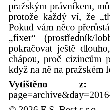
pražským právníkem, můž
protože každý ví, že „th
Pokud vám něco přerůstá
„fixer“ (prostředník/l
pokračovat ještě dlouho,
chápou, proč cizincům p
když na ně na pražském le
Vytištěno z:
http
page=archive&day=2016
© 2026 E.S. Best s.r.o.