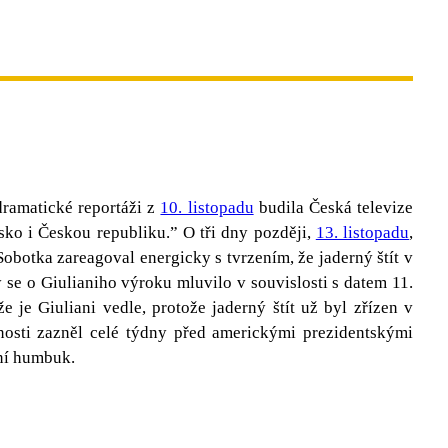
dramatické reportáži z
10. listopadu
budila Česká televize
sko i Českou republiku.” O tři dny později,
13. listopadu
,
botka zareagoval energicky s tvrzením, že jaderný štít v
y se o Giulianiho výroku mluvilo v souvislosti s datem 11.
 je Giuliani vedle, protože jaderný štít už byl zřízen v
nosti zazněl celé týdny před americkými prezidentskými
lní humbuk.