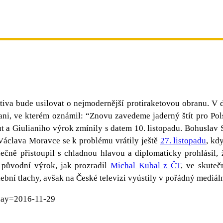
tiva bude usilovat o nejmodernější protiraketovou obranu. V 
iani, ve kterém oznámil: “Znovu zavedeme jaderný štít pro Pol
a Giulianiho výrok zmínily s datem 10. listopadu. Bohuslav So
y Václava Moravce se k problému vrátily ještě
27. listopadu
, kd
čně přistoupil s chladnou hlavou a diplomaticky prohlásil, že
 původní výrok, jak prozradil
Michal Kubal z ČT
, ve skuteč
olební tlachy, avšak na České televizi vyústily v pořádný mediá
day=2016-11-29