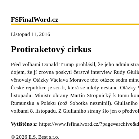
FSFinalWord.cz
Listopad 11, 2016
Protiraketový cirkus
Před volbami Donald Trump prohlásil, že jeho administra
dojem, že jí zrovna poskytl čerstvé interview Rudy Giul
věnovaly Otázky Václava Moravce této otázce sedm minut 
České republice je sci-fi, která se nikdy nestane. Otázk
listopadu. Ministr obrany Martin Stropnický k tomu kone
Rumunsku a Polsku (což Sobotka nezmínil). Giulianiho
volbami 8. listopadu. Z Giulianiho strany šlo jen o předv
Vytištěno z:
https://www.fsfinalword.cz/?page=archive&
© 2026 E.S. Best s.r.o.