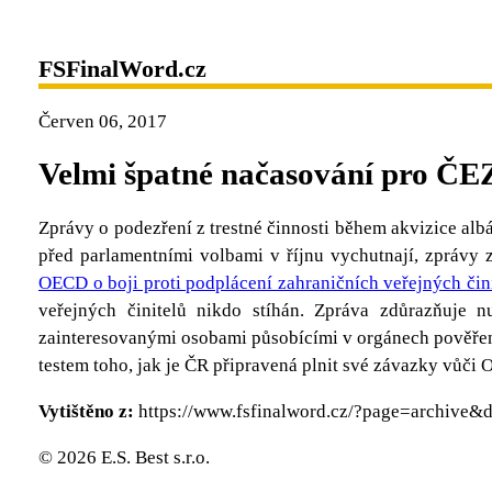
FSFinalWord.cz
Červen 06, 2017
Velmi špatné načasování pro ČE
Zprávy o podezření z trestné činnosti během akvizice alb
před parlamentními volbami v říjnu vychutnají, zprávy 
OECD o boji proti podplácení zahraničních veřejných čin
veřejných činitelů nikdo stíhán. Zpráva zdůrazňuje 
zainteresovanými osobami působícími v orgánech pověřený
testem toho, jak je ČR připravená plnit své závazky vůči 
Vytištěno z:
https://www.fsfinalword.cz/?page=archive
© 2026 E.S. Best s.r.o.