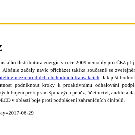
Z
ánského distributora energie v roce 2009 nemohly pro ČEZ přijí
z Albánie začaly navíc přicházet takřka současně se zveřejn
itelů v mezinárodních obchodních transakcích
. Jak píší hodno
nutnost podniknout kroky k proaktivnímu odhalování podplá
ch bojem proti praní špinavých peněz, účetnictví, auditu a da
OECD v oblasti boje proti podplácení zahraničních činitelů.
&day=2017-06-29