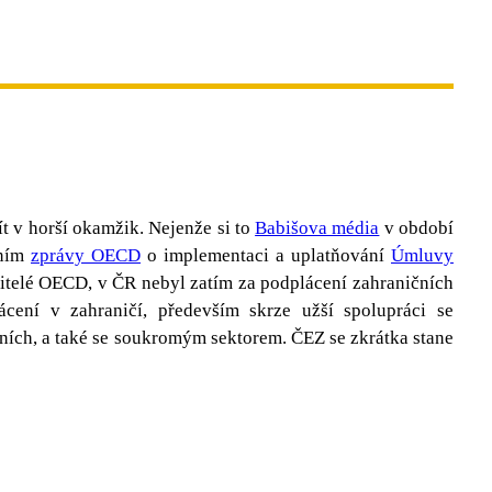
t v horší okamžik. Nejenže si to
Babišova média
v období
ěním
zprávy OECD
o implementaci a uplatňování
Úmluvy
titelé OECD, v ČR nebyl zatím za podplácení zahraničních
cení v zahraničí, především skrze užší spolupráci se
ních, a také se soukromým sektorem. ČEZ se zkrátka stane