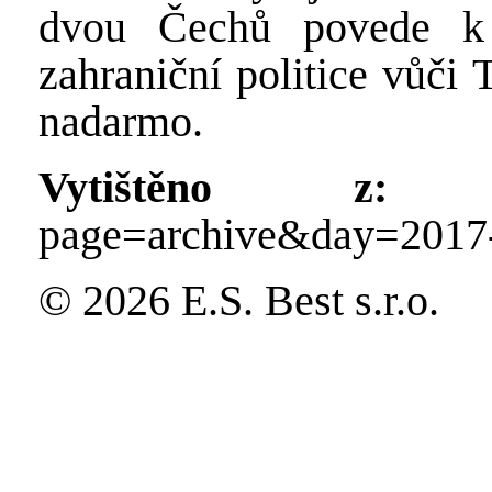
dvou Čechů povede k 
zahraniční politice vůči
nadarmo.
Vytištěno z:
http
page=archive&day=2017
© 2026 E.S. Best s.r.o.