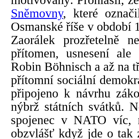
Sněmovny
, které ozna
Osmanské říše v období 1
Zaorálek prozřetelně 
přítomen, usnesení ale 
Robin Böhnisch a až na tř
přítomní sociální demokr
připojeno k návrhu záko
nýbrž státních svátků. N
spojenec v NATO víc, n
obzvlášť když jde o tak