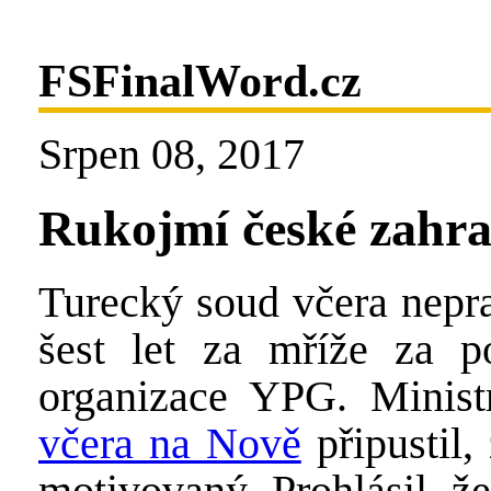
FSFinalWord.cz
Srpen 08, 2017
Rukojmí české zahran
Turecký soud včera nepr
šest let za mříže za po
organizace YPG. Minist
včera na Nově
připustil,
motivovaný. Prohlásil, že