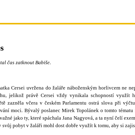
s
stal čas zatknout Babiše.
 matka Cersei uvržena do žaláře náboženským horlivcem ne 
hu, jelikož právě Cersei vždy vynikala schopností využít h
tě zazněla včera v českém Parlamentu ostrá slova při výčtu 
eužívání moci. Bývalý poslanec Mirek Topolánek o tomto téma
važné jako ty, které spáchala Jana Nagyová, a ta nyní čelí exe
svůj pobyt v žaláři mohl dost dobře využít k tomu, aby si zajis