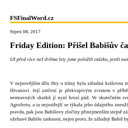
FSFinalWord.cz
Srpen 08, 2017
Friday Edition: Přišel Babišův ča
Už před více než dvěma lety jsme položili otázku, jestli na
V nejnovějším dílu Hry o trůny byla záludná královna
Ištvanovi. Její zatčení je překvapivým zvratem v příbě
nemravných skutků jí nyní hrozí pád. Ve skutečném svě
Agrofertu, a ta nejostřejší se týkala jeho údajného zn
pravda, pak jsou Babišovy zločiny přinejmenším stejně zá
ožehavé Babiše zatknout, nejen proto, že záludný Babiš by 