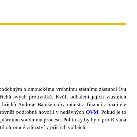
nepodobným olomouckému vrchnímu státnímu zástupci Ivu
říchů svých protivníků. Kvůli odhalení jejích vlastních
hříchů Andreje Babiše coby ministra financí a majitele
tu rovněž podrobně hovořil v nedávných
OVM
. Pokud je to
mplárnímu soudnímu procesu. Politicky by bylo pro Ištvana
til ohromné vítězství v příštích volbách.