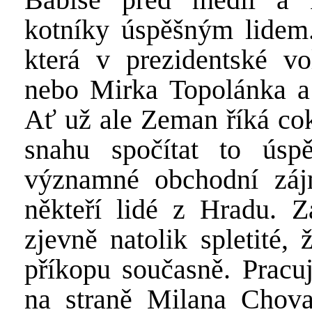
kotníky úspěšným lidem.
která v prezidentské vo
nebo Mirka Topolánka a j
Ať už ale Zeman říká cok
snahu spočítat to ús
významné obchodní zájm
někteří lidé z Hradu. 
zjevně natolik spletité,
příkopu současně. Pracu
na straně Milana Chovan