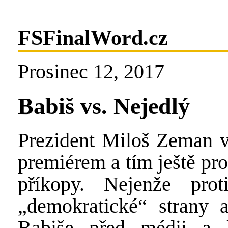
FSFinalWord.cz
Prosinec 12, 2017
Babiš vs. Nejedlý
Prezident Miloš Zeman v
premiérem a tím ještě pro
příkopy. Nejenže pro
„demokratické“ strany a
Babiše před médii a k