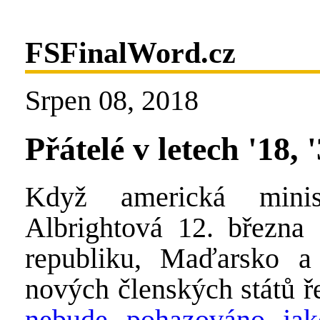
FSFinalWord.cz
Srpen 08, 2018
Přátelé v letech '18, '
Když americká minis
Albrightová 12. březn
republiku, Maďarsko a 
nových členských států ře
nebude pohazováno jak