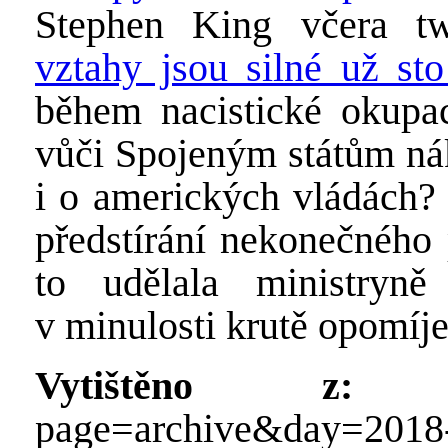
Stephen King včera tw
vztahy jsou silné už sto 
během nacistické okupac
vůči Spojeným státům nák
i o amerických vládách?
předstírání nekonečného p
to udělala ministryně
v minulosti krutě opomíj
Vytištěno z:
http
page=archive&day=2018