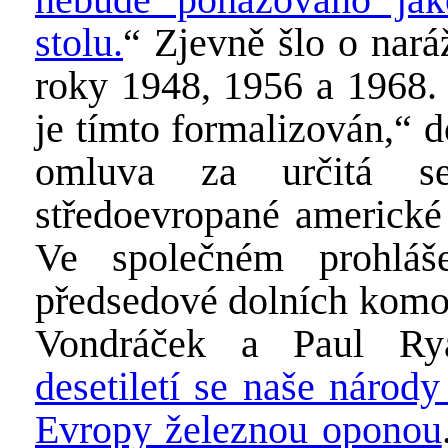
stolu.
“ Zjevně šlo o nar
roky 1948, 1956 a 1968. 
je tímto formalizován,“ 
omluva za určitá se
středoevropané americké 
Ve společném prohláš
předsedové dolních komo
Vondráček a Paul Rya
desetiletí se naše národ
Evropy železnou oponou