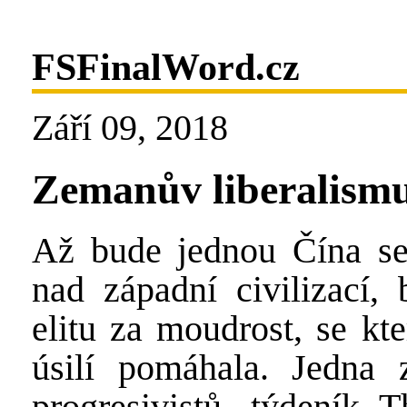
FSFinalWord.cz
Září 09, 2018
Zemanův liberalism
Až bude jednou Čína sep
nad západní civilizací, 
elitu za moudrost, se kte
úsilí pomáhala. Jedna z
progresivistů, týdeník 