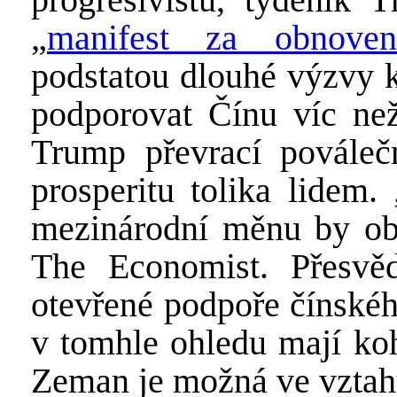
„
manifest za obnovení
podstatou dlouhé výzvy k
podporovat Čínu víc ne
Trump převrací poválečn
prosperitu tolika lidem
mezinárodní měnu by obe
The Economist. Přesvěd
otevřené podpoře čínskéh
v tomhle ohledu mají koh
Zeman je možná ve vztah