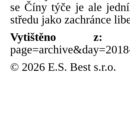
se Číny týče je ale jed
středu jako zachránce lib
Vytištěno z:
http
page=archive&day=2018
© 2026 E.S. Best s.r.o.