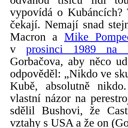
vypovídá o Kubáncích? Tř
čekají. Nemají snad stej
Macron a
Mike Pompe
v
prosinci 1989 na 
Gorbačova, aby něco ud
odpověděl: „Nikdo ve sku
Kubě, absolutně nikdo.
vlastní názor na perestr
sdělil Bushovi, že Cast
vztahy s USA a že on (Go