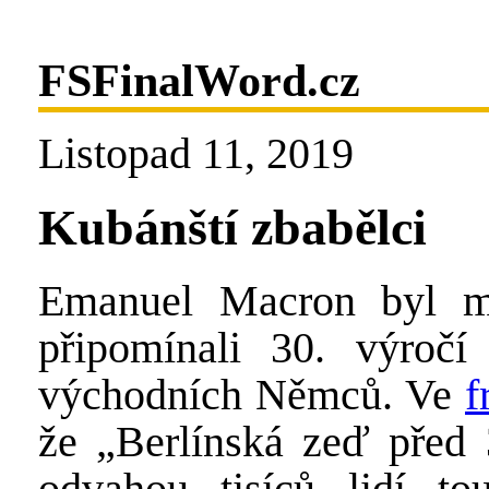
FSFinalWord.cz
Listopad 11, 2019
Kubánští zbabělci
Emanuel Macron byl mez
připomínali 30. výročí
východních Němců. Ve
f
že „Berlínská zeď před 
odvahou tisíců lidí t