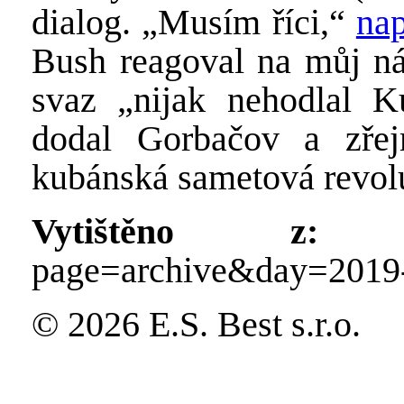
dialog. „Musím říci,“
nap
Bush reagoval na můj ná
svaz „nijak nehodlal K
dodal Gorbačov a zře
kubánská sametová revolu
Vytištěno z:
http
page=archive&day=2019
© 2026 E.S. Best s.r.o.