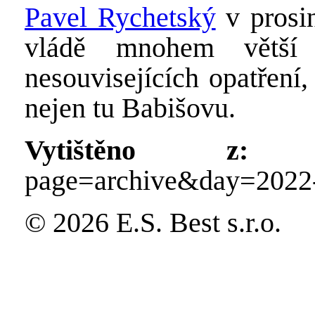
Pavel Rychetský
v prosin
vládě mnohem větší 
nesouvisejících opatření
nejen tu Babišovu.
Vytištěno z:
http
page=archive&day=2022
© 2026 E.S. Best s.r.o.