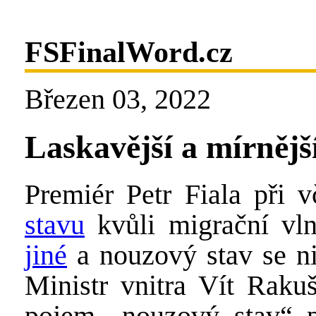
FSFinalWord.cz
Březen 03, 2022
Laskavější a mírnějš
Premiér Petr Fiala při 
stavu
kvůli migrační vl
jiné
a nouzový stav se n
Ministr vnitra Vít Rakuš
pojem „nouzový stav“ p