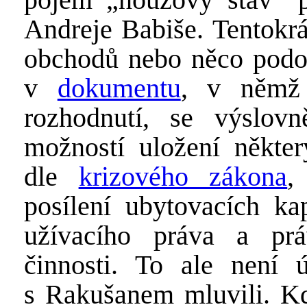
Andreje Babiše. Tentokrá
obchodů nebo něco podo
v
dokumentu
, v němž 
rozhodnutí, se výslov
možností uložení někte
dle
krizového zákona
,
posílení ubytovacích ka
užívacího práva a pr
činnosti. To ale není 
s Rakušanem mluvili. 