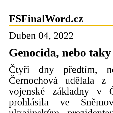
FSFinalWord.cz
Duben 04, 2022
Genocida, nebo taky
Čtyři dny předtím, n
Černochová udělala z n
vojenské základny v Č
prohlásila ve Sněm
ukrajinským preziden