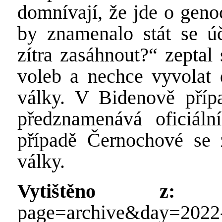
domnívají, že jde o geno
by znamenalo stát se ú
zítra
zasáhnout?“ zeptal
voleb a nechce vyvolat
války. V Bidenově příp
předznamenává oficiáln
případě Černochové se z
války.
Vytištěno z:
http
page=archive&day=2022