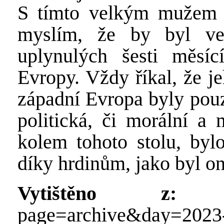
S tímto velkým mužem j
myslím, že by byl ve
uplynulých šesti měsíc
Evropy. Vždy říkal, že j
západní Evropa byly pouz
politická, či morální a
kolem tohoto stolu, byl
díky hrdinům, jako byl on
Vytištěno z:
http
page=archive&day=2023