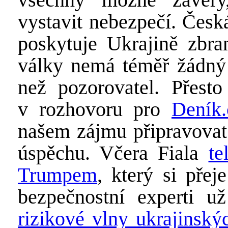
vystavit nebezpečí. Česk
poskytuje Ukrajině zbra
války nemá téměř žádný 
než pozorovatel. Přesto
v rozhovoru pro
Deník.
našem zájmu připravovat 
úspěchu. Včera Fiala
te
Trumpem
, který si přej
bezpečnostní experti u
rizikové vlny ukrajinský