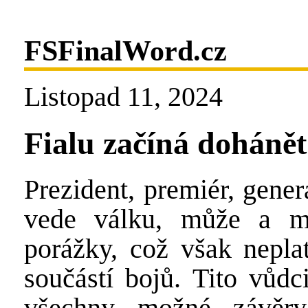
FSFinalWord.cz
Listopad 11, 2024
Fialu začíná dohánět 
Prezident, premiér, gene
vede válku, může a mu
porážky, což však nepla
součástí bojů. Tito vůdc
všechny možné závěr