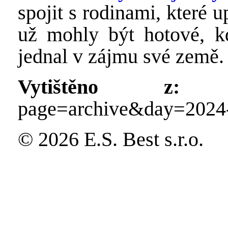
spojit s rodinami, které 
už mohly být hotové, k
jednal v zájmu své země.
Vytištěno z:
http
page=archive&day=2024
© 2026 E.S. Best s.r.o.