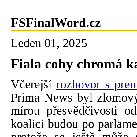
FSFinalWord.cz
Leden 01, 2025
Fiala coby chromá k
Včerejší
rozhovor s pre
Prima News byl zlomový
mírou přesvědčivosti od
koalici budou po parlame
protože se ještě může s