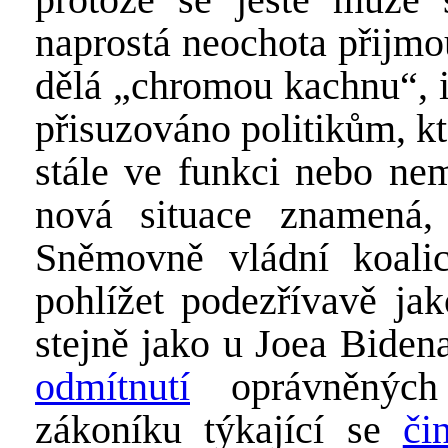
naprostá neochota přijmo
dělá „chromou kachnu“, i
přisuzováno politikům, k
stále ve funkci nebo ne
nová situace znamená,
Sněmovně vládní koali
pohlížet podezřívavě ja
stejně jako u Joea Biden
odmítnutí
oprávněných
zákoníku týkající se
či