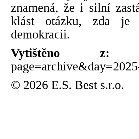
znamená, že i silní zast
klást otázku, zda je 
demokracii.
Vytištěno z:
http
page=archive&day=2025
© 2026 E.S. Best s.r.o.