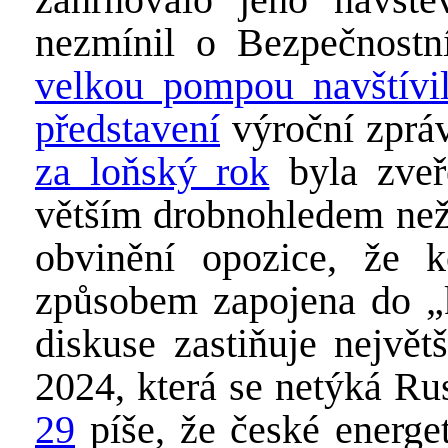
nezmínil o Bezpečnostn
velkou pompou navštívi
představení
výroční zpráv
za loňský rok
byla zveř
větším drobnohledem než 
obvinění opozice, že 
způsobem zapojena do „k
diskuse zastiňuje největ
2024, která se netýká Ru
29
píše, že české energet