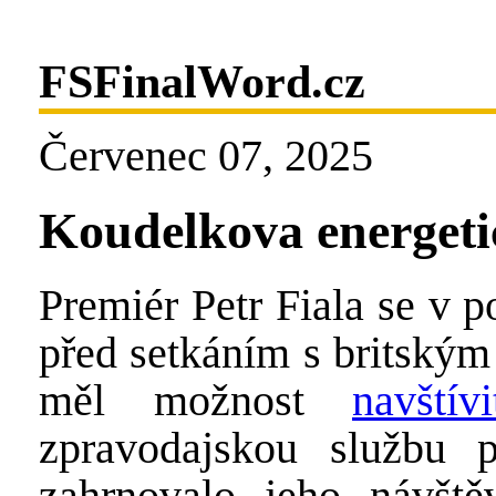
FSFinalWord.cz
Červenec 07, 2025
Koudelkova energeti
Premiér Petr Fiala se v 
před setkáním s britský
měl možnost
navští
zpravodajskou službu př
zahrnovalo jeho návšt