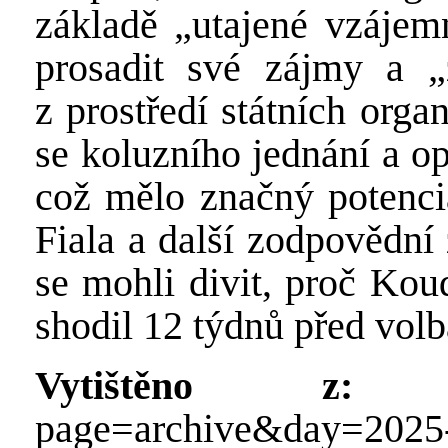
základě „utajené vzájem
prosadit své zájmy a „z
z prostředí státních orga
se koluzního jednání a o
což mělo značný potenciá
Fiala a další zodpovědní
se mohli divit, proč Kou
shodil
12 týdnů před vol
Vytištěno z:
http
page=archive&day=2025