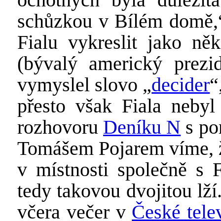
schůzkou v Bílém domě,“ 
Fialu vykreslit jako n
(bývalý americký prez
vymyslel slovo „
decider
“
přesto však Fiala neby
rozhovoru
Deníku N
s po
Tomášem Pojarem víme, ž
v místnosti společně s F
tedy takovou dvojitou lž
včera večer v
České telev