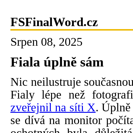
FSFinalWord.cz
Srpen 08, 2025
Fiala úplně sám
Nic neilustruje současno
Fialy lépe než fotograf
zveřejnil na síti X
. Úplně
se dívá na monitor počít
ochotných byla důležitá