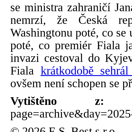
se ministra zahraničí Jan
nemrzí, že Česká re
Washingtonu poté, co se u
poté, co premiér Fiala j
invazi cestoval do Kyje
Fiala
krátkodobě sehrál
ovšem není schopen se při
Vytištěno z:
http
page=archive&day=2025
© 2026 E.S. Best s.r.o.