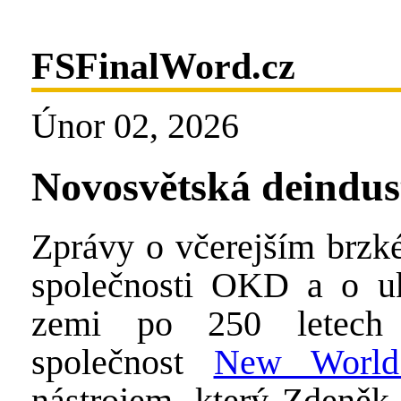
FSFinalWord.cz
Únor 02, 2026
Novosvětská deindust
Zprávy o včerejším brz
společnosti OKD a o uk
zemi po 250 letech 
společnost
New World
nástrojem, který Zdeněk 