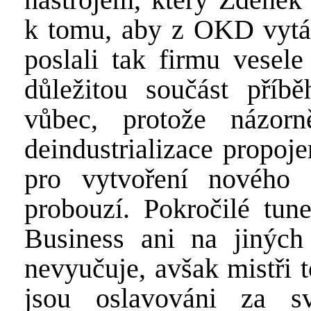
k tomu, aby z OKD vytáh
poslali tak firmu vesel
důležitou součást pří
vůbec, protože názorn
deindustrializace propoje
pro vytvoření nového
probouzí. Pokročilé tun
Business ani na jinýc
nevyučuje, avšak mistři 
jsou oslavováni za sv