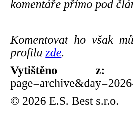
komentáře přímo pod člá
Komentovat ho však mů
profilu
zde
.
Vytištěno z:
http
page=archive&day=2026
© 2026 E.S. Best s.r.o.