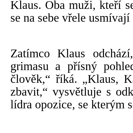
Klaus. Oba muži, kteří s
se na sebe vřele usmívají 
Zatímco Klaus odcház
grimasu a přísný pohled.
člověk,“ říká. „Klaus, K
zbavit,“ vysvětluje s o
lídra opozice, se kterým 