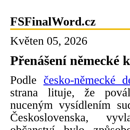
FSFinalWord.cz
Květen 05, 2026
Přenášení německé k
Podle
česko-německé de
strana lituje, že pov
nuceným vysídlením su
Československa, vyv
občanství bylo způso