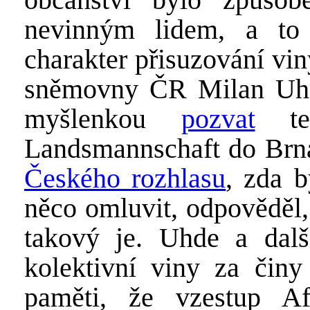
nevinným lidem, a to
charakter přisuzování vi
sněmovny ČR Milan Uhde,
myšlenkou
pozvat
ten
Landsmannschaft do Brna,
Českého rozhlasu
, zda b
něco omluvit, odpověděl,
takový je. Uhde a další
kolektivní viny za činy
paměti, že vzestup 