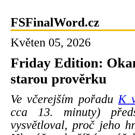
FSFinalWord.cz
Květen 05, 2026
Friday Edition: Oka
starou prověrku
Ve včerejším pořadu
K v
cca 13. minuty) pře
vysvětloval, proč jeho h