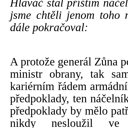
Hlaváč stal příštím náče
jsme chtěli jenom toho n
dále pokračoval:
A protože generál Zůna p
ministr obrany, tak s
kariérním řádem armádním
předpoklady, ten náčelní
předpoklady by mělo patř
nikdy nesloužil ve