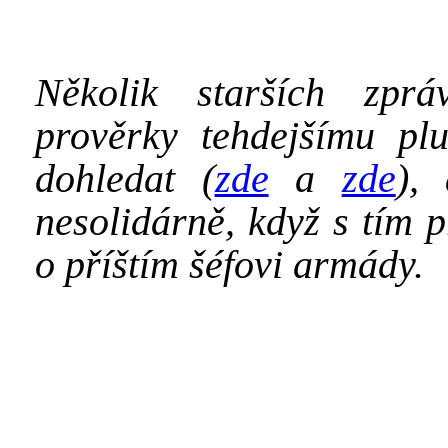
Několik starších zpr
prověrky tehdejšímu plu
dohledat (
zde
a
zde
),
nesolidárně, když s tím 
o příštím šéfovi armády.