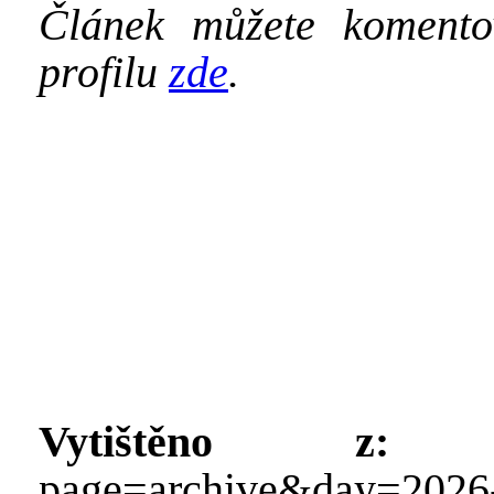
Článek můžete koment
profilu
zde
.
Vytištěno z:
http
page=archive&day=2026