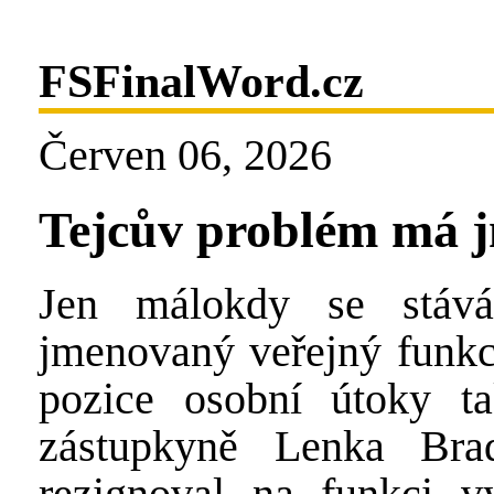
FSFinalWord.cz
Červen 06, 2026
Tejcův problém má 
Jen málokdy se stáv
jmenovaný veřejný funkc
pozice osobní útoky ta
zástupkyně Lenka Br
rezignoval na funkci v