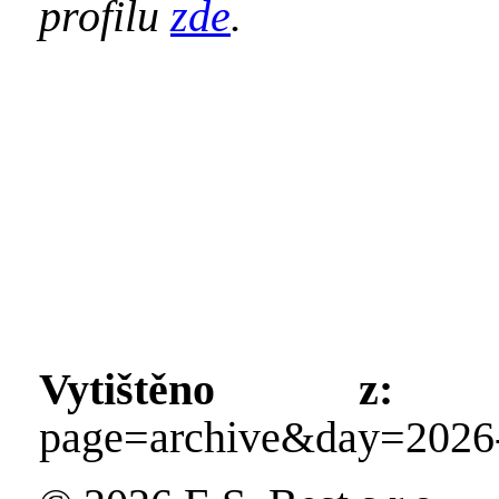
profilu
zde
.
Vytištěno z:
http
page=archive&day=2026