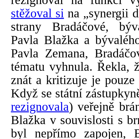
stěžoval si
na „synergii d
strany Bradáčové, býva
Pavla Blažka a bývalého
Pavla Zemana, Bradáčo
tématu vyhnula. Řekla, 
znát a kritizuje je pouze
Když se státní zástupkyn
rezignovala
) veřejně br
Blažka v souvislosti s b
byl nepřímo zapojen, B