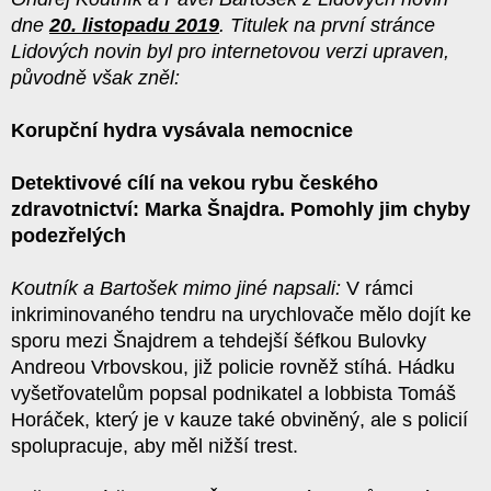
dne
20. listopadu 2019
. Titulek na první stránce
Lidových novin byl pro internetovou verzi upraven,
původně však zněl:
Korupční hydra vysávala nemocnice
Detektivové cílí na vekou rybu českého
zdravotnictví: Marka Šnajdra. Pomohly jim chyby
podezřelých
Koutník a Bartošek mimo jiné napsali:
V rámci
inkriminovaného tendru na urychlovače mělo dojít ke
sporu mezi Šnajdrem a tehdejší šéfkou Bulovky
Andreou Vrbovskou, již policie rovněž stíhá. Hádku
vyšetřovatelům popsal podnikatel a lobbista Tomáš
Horáček, který je v kauze také obviněný, ale s policií
spolupracuje, aby měl nižší trest.