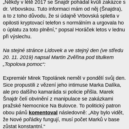
„Někdy v létě 2017 se Šnajdr pohádal kvůli zakázce s
dr. Vrbovskou. Tuto informaci mám od něj (Šnajdra),
a to z toho důvodu, že si údajně Vrbovská spletla v
opilosti kryptovací telefon s normálním a urgovala ho
o úplatu za toto plnění,“ popsal Horáček letos v lednu
při výslechu.
Na stejné stránce Lidovek a ve stejný den (ve středu
20. 11. 2019) napsal Martin Zvěřina pod titulkem
„Topolova pomoc“:
Expremiér Mirek Topolánek neměl v pondělí svůj den.
Sice propustili z vězení jeho intimuse Marka Dalíka,
ale pro dalšího kamaráda si policie přišla. Marek
Šnajdr čelí obvinění z manipulace se zakázkami
pražské Nemocnice Na Bulovce. To politický patron
obou pánů
komentoval
následovně: „Aby bylo vidět,
že Nové pořádky fungují, musí počet Marků v base
zůstat konstantní.“