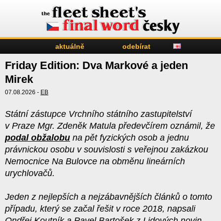
aktuálně
odebírat
Friday Edition: Dva Markové a jeden
Mirek
07.08.2026 -
EB
Státní zástupce Vrchního státního zastupitelství
v Praze Mgr. Zdeněk Matula předevčírem oznámil, že
podal obžalobu
na pět fyzických osob a jednu
právnickou osobu v souvislosti s veřejnou zakázkou
Nemocnice Na Bulovce na obměnu lineárních
urychlovačů.
Jeden z nejlepších a nejzábavnějších článků o tomto
případu, který se začal řešit v roce 2018, napsali
Ondřej Koutník a Pavel Bartošek z Lidových novin