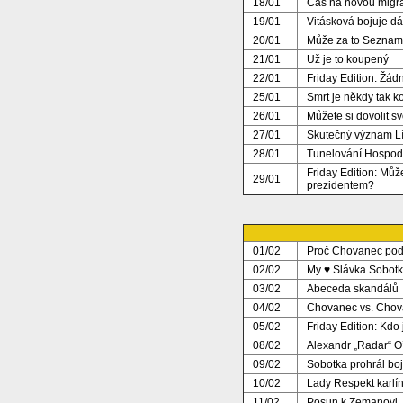
18/01
Čas na novou migrač
19/01
Vitásková bojuje dá
20/01
Může za to Seznam
21/01
Už je to koupený
22/01
Friday Edition: Žá
25/01
Smrt je někdy tak 
26/01
Můžete si dovolit s
27/01
Skutečný význam Lí
28/01
Tunelování Hospod
Friday Edition: Mů
29/01
prezidentem?
01/02
Proč Chovanec po
02/02
My ♥ Slávka Sobot
03/02
Abeceda skandálů
04/02
Chovanec vs. Cho
05/02
Friday Edition: Kdo 
08/02
Alexandr „Radar“ O
09/02
Sobotka prohrál b
10/02
Lady Respekt karlí
11/02
Posun k Zemanovi