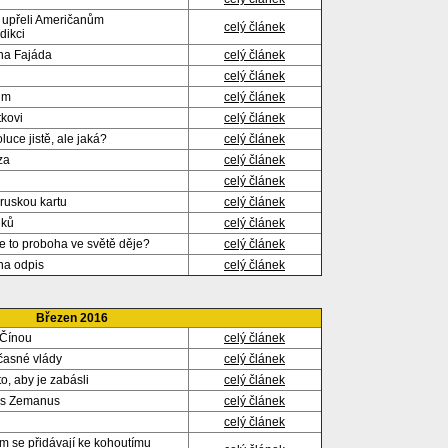
i upřeli Američanům
celý článek
sdikci
na Fajáda
celý článek
celý článek
ům
celý článek
tkovi
celý článek
luce jistě, ale jaká?
celý článek
za
celý článek
celý článek
iruskou kartu
celý článek
iků
celý článek
se to proboha ve světě děje?
celý článek
na odpis
celý článek
Březen 2016
 Čínou
celý článek
časné vlády
celý článek
to, aby je zabásli
celý článek
ius Zemanus
celý článek
celý článek
 se přidávají ke kohoutímu