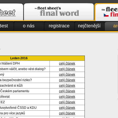
Best
o nás
registrace
nejčtenější
ar
6
Leden 2016
ím hlášení DPH
celý článek
stvem válčit, anebo vést dialog?
celý článek
ený
celý článek
a bezpečnostní riziko?
celý článek
zachránit si kůži
celý článek
v Českém parlamentu
celý článek
převrat
celý článek
ČEZ
celý článek
oluvytvořené ČSSD a KDU
celý článek
na pro více jazyků
celý článek