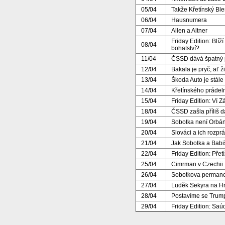
05/04
Takže Křetínský Ble
06/04
Hausnumera
07/04
Allen a Altner
Friday Edition: Blíž
08/04
bohatství?
11/04
ČSSD dává špatný p
12/04
Bakala je pryč, ať 
13/04
Škoda Auto je stále
14/04
Křetínského prádel
15/04
Friday Edition: Ví 
18/04
ČSSD zašla příliš d
19/04
Sobotka není Orbá
20/04
Slováci a ich rozpr
21/04
Jak Sobotka a Babi
22/04
Friday Edition: Pře
25/04
Cimrman v Czechii
26/04
Sobotkova permane
27/04
Luděk Sekyra na H
28/04
Postavíme se Trum
29/04
Friday Edition: Saúd