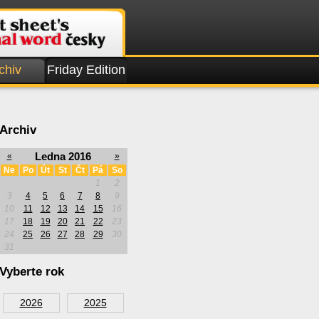
chiv
Friday Edition
Archiv
Ledna 2016
«
»
Ne
Po
Út
St
Čt
Pá
So
1
2
3
4
5
6
7
8
9
10
11
12
13
14
15
16
17
18
19
20
21
22
23
24
25
26
27
28
29
30
31
Vyberte rok
2026
2025