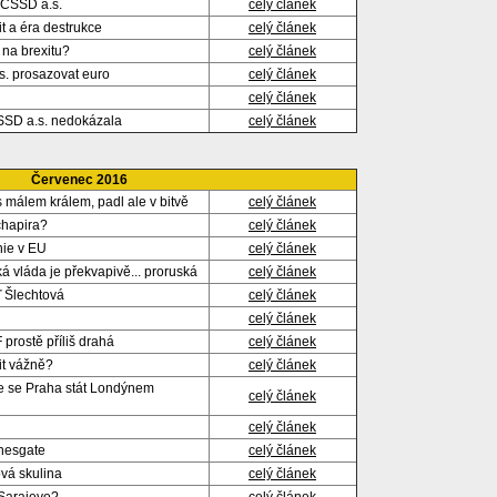
s ČSSD a.s.
celý článek
it a éra destrukce
celý článek
 na brexitu?
celý článek
. prosazovat euro
celý článek
celý článek
SSD a.s. nedokázala
celý článek
Červenec 2016
s málem králem, padl ale v bitvě
celý článek
chapira?
celý článek
nie v EU
celý článek
ká vláda je překvapivě... proruská
celý článek
ď Šlechtová
celý článek
celý článek
 prostě příliš drahá
celý článek
it vážně?
celý článek
že se Praha stát Londýnem
celý článek
celý článek
nesgate
celý článek
vá skulina
celý článek