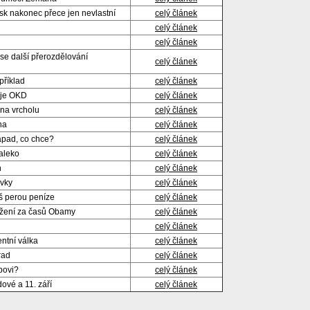
sk nakonec přece jen nevlastní
celý článek
celý článek
celý článek
í se další přerozdělování
celý článek
říklad
celý článek
žije OKD
celý článek
 na vrcholu
celý článek
na
celý článek
Západ, co chce?
celý článek
aleko
celý článek
n
celý článek
ávky
celý článek
š perou peníze
celý článek
tížení za časů Obamy
celý článek
celý článek
ntní válka
celý článek
rad
celý článek
povi?
celý článek
ové a 11. září
celý článek