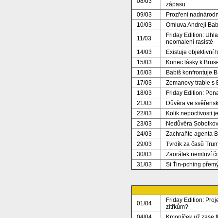
08/03
zápasu
09/03
Prozření nadnárodn
10/03
Omluva Andreji Bab
Friday Edition: Uhl
11/03
neomalení rasisté
14/03
Existuje objektivní
15/03
Konec lásky k Brus
16/03
Babiš konfrontuje B
17/03
Zemanovy trable s
18/03
Friday Edition: Po
21/03
Důvěra ve svěřensk
22/03
Kolik nepoctivosti j
23/03
Nedůvěra Sobotkov
24/03
Zachraňte agenta 
29/03
Tvrdík za časů Tru
30/03
Zaorálek nemluví č
31/03
Si Ťin-pching přemýš
Friday Edition: Pro
01/04
zítřkům?
04/04
Kmoníček už zase 