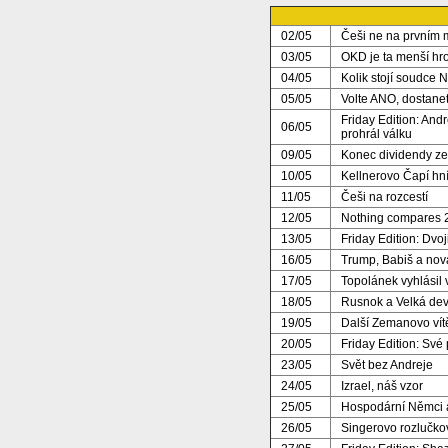
02/05
Češi ne na prvním 
03/05
OKD je ta menší hr
04/05
Kolik stojí soudce 
05/05
Volte ANO, dostan
Friday Edition: Andr
06/05
prohrál válku
09/05
Konec dividendy z
10/05
Kellnerovo Čapí hn
11/05
Češi na rozcestí
12/05
Nothing compares 2
13/05
Friday Edition: Dvoji
16/05
Trump, Babiš a no
17/05
Topolánek vyhlásil 
18/05
Rusnok a Velká dev
19/05
Další Zemanovo vítě
20/05
Friday Edition: Své
23/05
Svět bez Andreje
24/05
Izrael, náš vzor
25/05
Hospodární Němci a
26/05
Singerovo rozlučko