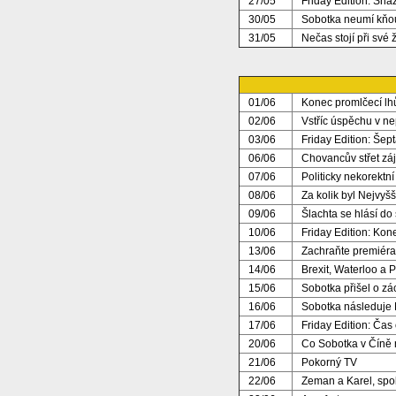
27/05
Friday Edition: Sha
30/05
Sobotka neumí kňo
31/05
Nečas stojí při své 
01/06
Konec promlčecí lhů
02/06
Vstříc úspěchu v n
03/06
Friday Edition: Šept
06/06
Chovancův střet zá
07/06
Politicky nekorektn
08/06
Za kolik byl Nejvyš
09/06
Šlachta se hlásí do
10/06
Friday Edition: Kon
13/06
Zachraňte premiéra
14/06
Brexit, Waterloo a 
15/06
Sobotka přišel o zá
16/06
Sobotka následuje 
17/06
Friday Edition: Čas 
20/06
Co Sobotka v Číně 
21/06
Pokorný TV
22/06
Zeman a Karel, spol