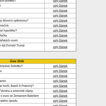
ní politiku?
celý článek
l
celý článek
celý článek
celý článek
dný důvod k optimismu?
celý článek
konečná
celý článek
voji hypotéku?
celý článek
tačky
celý článek
ářských novin
celý článek
že být Donald Trump
celý článek
Únor 2016
dkopává Sobotku?
celý článek
ku
celý článek
celý článek
vanec
celý článek
je horší, Babiš či Pokorný?
celý článek
’Vondra a americké zájmy
celý článek
oj o euro se Zemanem-Babišem
celý článek
nského újezdu
celý článek
celý článek