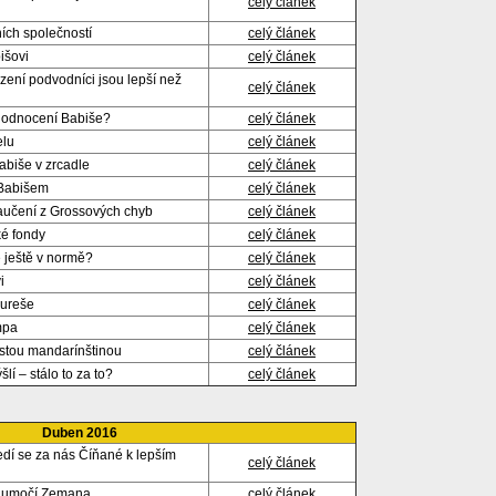
celý článek
ích společností
celý článek
išovi
celý článek
azení podvodníci jsou lepší než
celý článek
 hodnocení Babiše?
celý článek
elu
celý článek
abiše v zrcadle
celý článek
 Babišem
celý článek
naučení z Grossových chyb
celý článek
é fondy
celý článek
e ještě v normě?
celý článek
i
celý článek
Bureše
celý článek
mpa
celý článek
istou mandarínštinou
celý článek
lí – stálo to za to?
celý článek
Duben 2016
jedí se za nás Číňané k lepším
celý článek
tlumočí Zemana
celý článek