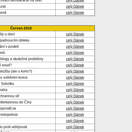
zování demokracie na svět
celý článek
urat
celý článek
ženě
celý článek
Červen 2016
ty u daní
celý článek
epadnoucím obleku
celý článek
ání v posteli
celý článek
jmů
celý článek
í blogy a skutečné problémy
celý článek
ší soud?
celý článek
 služby (ale u koho?)
celý článek
ec extrémní levice
celý článek
 Sobotku
celý článek
Praha
celý článek
chrannou síť
celý článek
Merkelovou do Číny
celý článek
oprostit se
celý článek
nedojednal
celý článek
celý článek
u proti veřejnosti
celý článek