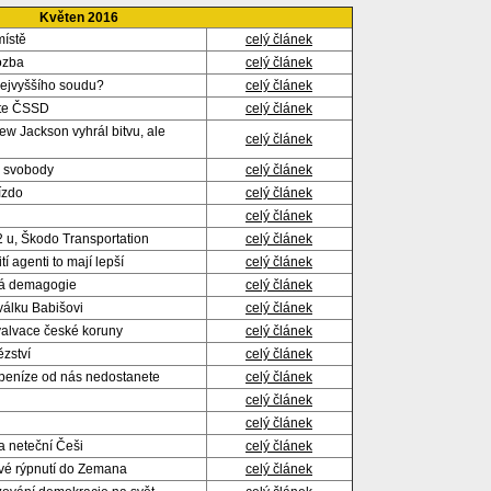
Květen 2016
místě
celý článek
ozba
celý článek
Nejvyššího soudu?
celý článek
ete ČSSD
celý článek
ew Jackson vyhrál bitvu, ale
celý článek
e svobody
celý článek
ízdo
celý článek
celý článek
 u, Škodo Transportation
celý článek
tí agenti to mají lepší
celý článek
vá demagogie
celý článek
válku Babišovi
celý článek
alvace české koruny
celý článek
zství
celý článek
 peníze od nás nedostanete
celý článek
celý článek
celý článek
 neteční Češi
celý článek
vé rýpnutí do Zemana
celý článek