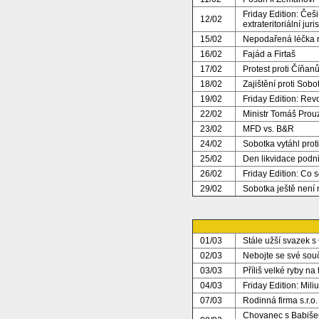
Friday Edition: Češ
12/02
extrateritoriální juri
15/02
Nepodařená léčka 
16/02
Fajád a Firtaš
17/02
Protest proti Číňan
18/02
Zajištění proti Sobo
19/02
Friday Edition: Revo
22/02
Ministr Tomáš Prou
23/02
MFD vs. B&R
24/02
Sobotka vytáhl prot
25/02
Den likvidace podn
26/02
Friday Edition: Co 
29/02
Sobotka ještě není 
01/03
Stále užší svazek s
02/03
Nebojte se své sou
03/03
Příliš velké ryby na 
04/03
Friday Edition: Mil
07/03
Rodinná firma s.r.o.
Chovanec s Babišem