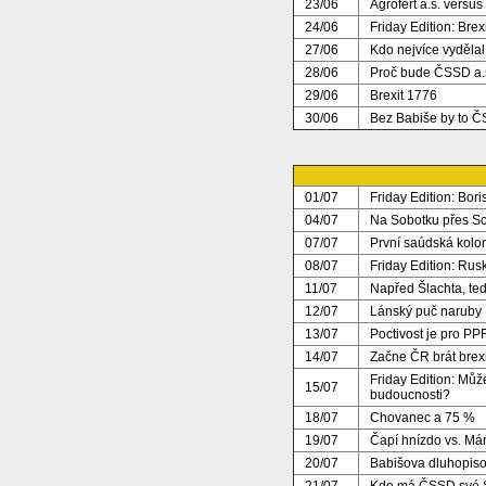
23/06
Agrofert a.s. versu
24/06
Friday Edition: Brex
27/06
Kdo nejvíce vydělal
28/06
Proč bude ČSSD a.s
29/06
Brexit 1776
30/06
Bez Babiše by to Č
01/07
Friday Edition: Bori
04/07
Na Sobotku přes S
07/07
První saúdská kolo
08/07
Friday Edition: Rus
11/07
Napřed Šlachta, te
12/07
Lánský puč naruby
13/07
Poctivost je pro PPF
14/07
Začne ČR brát brex
Friday Edition: Mů
15/07
budoucnosti?
18/07
Chovanec a 75 %
19/07
Čapí hnízdo vs. Má
20/07
Babišova dluhopiso