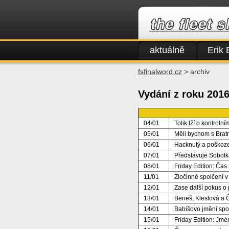
aktuálně
Erik 
fsfinalword.cz
> archiv
Vydání z roku 201
04/01
Tolik lží o kontroln
05/01
Měli bychom s Bratr
06/01
Hacknutý a poškoz
07/01
Představuje Sobotk
08/01
Friday Edition: Čas 
11/01
Zločinné spolčení 
12/01
Zase další pokus o 
13/01
Beneš, Kleslová a 
14/01
Babišovo jmění sp
15/01
Friday Edition: Jmé