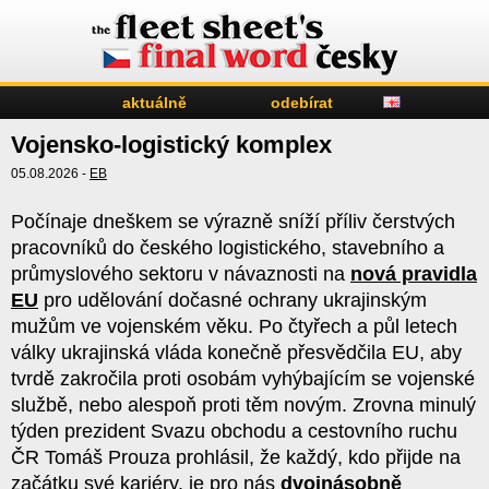
aktuálně
odebírat
Vojensko-logistický komplex
05.08.2026 -
EB
Počínaje dneškem se výrazně sníží příliv čerstvých
pracovníků do českého logistického, stavebního a
průmyslového sektoru v návaznosti na
nová pravidla
EU
pro udělování dočasné ochrany ukrajinským
mužům ve vojenském věku. Po čtyřech a půl letech
války ukrajinská vláda konečně přesvědčila EU, aby
tvrdě zakročila proti osobám vyhýbajícím se vojenské
službě, nebo alespoň proti těm novým. Zrovna minulý
týden prezident Svazu obchodu a cestovního ruchu
ČR Tomáš Prouza prohlásil, že každý, kdo přijde na
začátku své kariéry, je pro nás
dvojnásobně